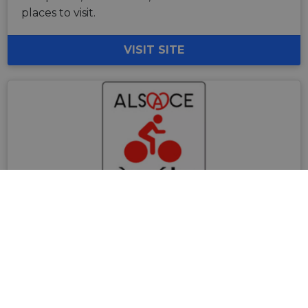
places to visit.
VISIT SITE
Cycling in Alsace
Alsace has a 1550-mile network of cycle paths.
Its scale makes Alsace one of the top cycling
regions in France. Three EuroVelo routes pass
through the region, including EuroVelo 5, 6 and