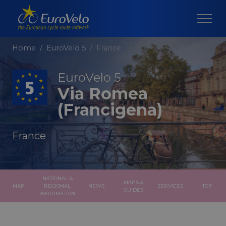
Home
EuroVelo 5
France
EuroVelo 5
Via Romea
(Francigena)
France
NATIONAL &
MAPS &
MAP
REGIONAL
NEWS
SERVICES
TOP
GUIDES
INFORMATION