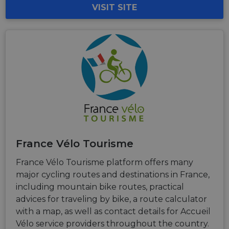
is used for
VISIT SITE
purposes of
tracking
users across
sessions to
optimize
user
experience
by
maintaining
session
consistency
and
providing
personalized
services.
France Vélo Tourisme
France Vélo Tourisme platform offers many
major cycling routes and destinations in France,
including mountain bike routes, practical
advices for traveling by bike, a route calculator
with a map, as well as contact details for Accueil
Vélo service providers throughout the country.