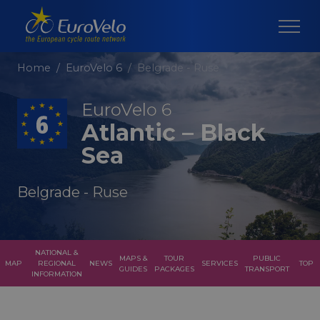
Home
EuroVelo 6
Belgrade - Ruse
EuroVelo 6
Atlantic – Black
Sea
Belgrade - Ruse
NATIONAL &
MAPS &
TOUR
PUBLIC
MAP
REGIONAL
NEWS
SERVICES
TOP
GUIDES
PACKAGES
TRANSPORT
INFORMATION