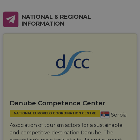
maintaining
session
consistency
and
NATIONAL & REGIONAL
providing
INFORMATION
personalized
services.
Danube Competence Center
NATIONAL EUROVELO COORDINATION CENTRE
Serbia
Association of tourism actors for a sustainable
and competitive destination Danube. The