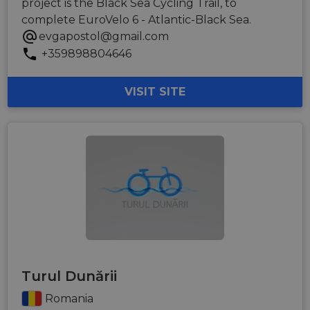
project is the Black Sea Cycling Trail, to
complete EuroVelo 6 - Atlantic-Black Sea.
evgapostol@gmail.com
+359898804646
VISIT SITE
Turul Dunării
Romania