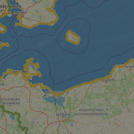
s challenge-response
site's traffic is
bots. It is part of
en humans and bots.
 to make valid
en humans and bots.
 to make valid
S use cases after
itional stickiness
tickiness features
used by sites
logies. Usually
ion by the server.
Gastes zur
liche Zwecke zu
m-Dienst verwendet,
sucher-Cookies zu
-Script.com muss