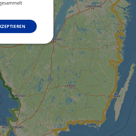
GERMAN
e gesammelt
KZEPTIEREN
Unklassifizierte
zierte
meldung und die
wendet werden.
o web development
 protect a site
ack on web forms.