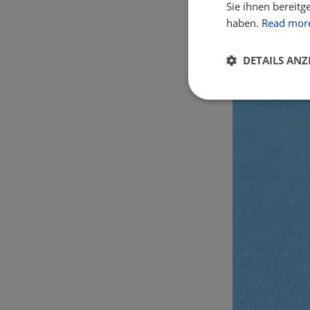
Sie ihnen bereitg
haben.
Read mor
DETAILS ANZ
Unbedingt
erforderlich
Unbed
Unbedingt erforderl
Kontoverwaltung. Oh
Name
csrftoken