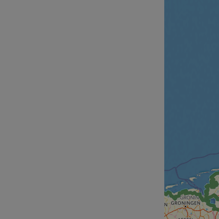
cf_chl_rc_i
__cf_bm
__cf_bm
AWSALBCORS
ASP.NET_SessionId
li_gc
CookieScriptConse