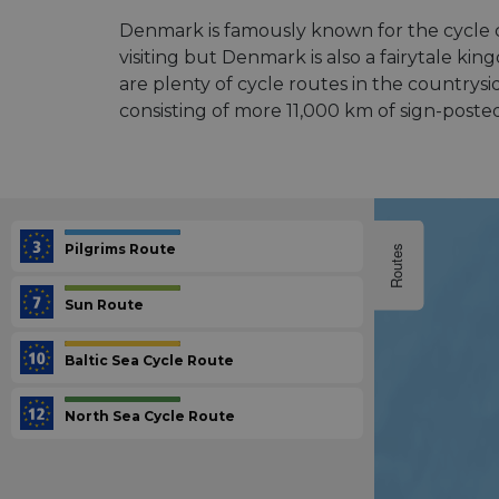
Denmark is famously known for the cycle 
visiting but Denmark is also a fairytale k
are plenty of cycle routes in the country
consisting of more 11,000 km of sign-poste
Pilgrims Route
Routes
Sun Route
Baltic Sea Cycle Route
North Sea Cycle Route