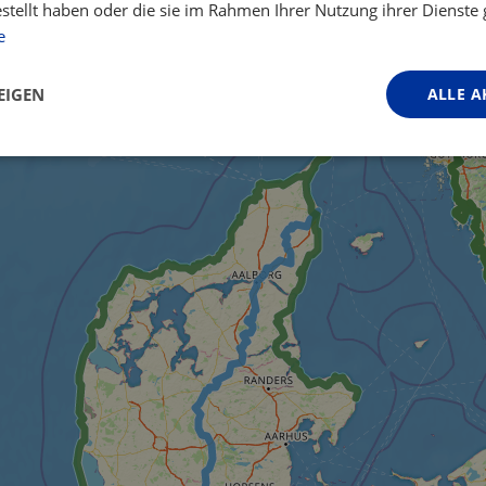
estellt haben oder die sie im Rahmen Ihrer Nutzung ihrer Dienst
e
EIGEN
ALLE A
Performance
Targeting
Funktionalität
ingt erforderlich
Performance
Targeting
Funktionalität
Unklassifi
iche Cookies ermöglichen wesentliche Kernfunktionen der Website wie die Benutzeran
ne die unbedingt erforderlichen Cookies kann die Website nicht ordnungsgemäß ver
Anbieter / Domäne
Ablaufdatum
Beschreibung
.instagram.com
1 Jahr 1
This cookie is associated with the Djang
Monat
platform for Python. It is designed to help
against at particular type of software att