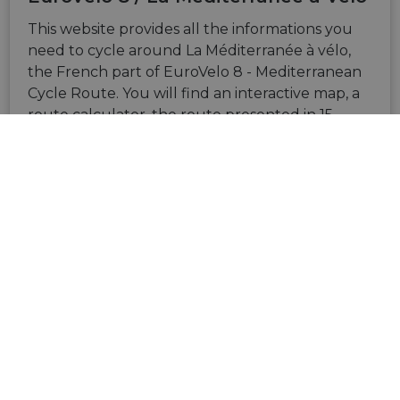
This website provides all the informations you
need to cycle around La Méditerranée à vélo,
the French part of EuroVelo 8 - Mediterranean
Cycle Route. You will find an interactive map, a
route calculator, the route presented in 15
stages with description and you can also
download GPX files and PDF maps. Practical
advices, proposals for cycling trips and links to
Accueil Vélo service providers are also available.
VISIT SITE
RELATED NEWS