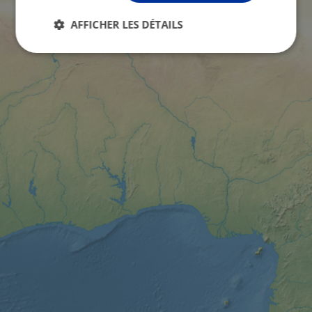
AFFICHER LES DÉTAILS
Strictement
Performance
Ciblage
nécessaires
Fonctionnalité
Non classifiés
Strictement nécessaires
Performance
Ciblage
Fonctionnalité
Non classifiés
Les cookies strictement nécessaires habilitent des
fonctionnalités de base du site Web telles que la
connexion des utilisateurs et la gestion des
comptes. Le site Web ne peut pas être utilisé
correctement sans les cookies strictement