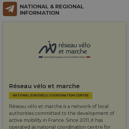
première pa
.linkedin.com
allowing
NATIONAL & REGIONAL
Microsoft 
temporary
pour partag
storage of
INFORMATION
contenu du 
session
Web via les
related
réseaux
information
sociaux.
during a
users visit to
the website.
_cfuvid
.vimeo.com
Session
This cookie
is used for
purposes of
tracking
users across
sessions to
optimize
user
experience
by
maintaining
Réseau vélo et marche
session
consistency
NATIONAL EUROVELO COORDINATION CENTRE
and
providing
personalized
Réseau vélo et marche is a network of local
services.
authorities committed to the development of
active mobility in France. Since 2011, it has
operated as national coordination centre for