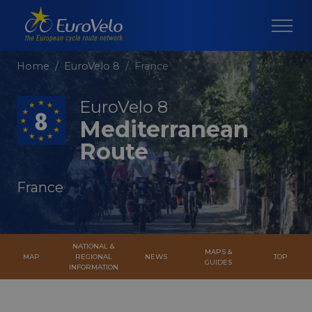
Home
EuroVelo 8
France
EuroVelo 8
Mediterranean
Route
France
NATIONAL &
MAPS &
MAP
REGIONAL
NEWS
TOP
GUIDES
INFORMATION